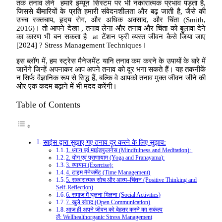
तक तनाव लेने हमारे इम्यून सिस्टम पर भी नकारात्मक प्रभाव पड़ता है,
जिससे बीमारियों के प्रति हमारी संवेदनशीलता और बढ़ जाती है, जैसे की
उच्च रक्तचाप, हृदय रोग, और अधिक अवसाद, और चिंता (Smith,
2016)। तो आपने देखा , तनाव लेना और तनाव और चिंता को बुलावा देने
का कारण भी बन सकता है at टेंशन फ्री व्यस्त जीवन कैसे जिया जाए
[2024] ? Stress Management Techniques।
इस ब्लॉग में, हम स्ट्रेस मैनेजमेंट यानि तनाव कम करने के उपायों के बारे में
जानेंगे जिन्हें अपनाकर आप अपने तनाव को दूर भगा सकते हैं। यह तकनीकें
न सिर्फ वैज्ञानिक रूप से सिद्ध हैं, बल्कि वे आपको तनाव मुक्त जीवन जीने की
ओर एक कदम बढ़ाने में भी मदद करेंगी।
Table of Contents
साइंस द्वारा सुझाए गए तनाव दूर करने के लिए सुझाव:
1. ध्यान एवं माइंडफुलनेस (Mindfulness and Meditation):
2. योग एवं प्राणायाम (Yoga and Pranayama):
3. व्यायाम (Exercise):
4. टाइम मैनेजमेंट (Time Management)
5. सकारात्मक सोच और आत्म–चिंतन (Positive Thinking and
Self-Reflection)
6. समाज में घुलना मिलना (Social Activities)
7. खुले संवाद (Open Communication)
आज ही अपने जीवन को बेहतर करने का सकंल्प
लें: Wellhealthorganic Stress Management