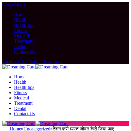
Close Menu
Home
Health
Health-tips
Fitness
Medical
Treatment
Dental
Contact Us
Facebook
X (Twitter)
Instagram
Home
Health
Health-tips
Fitness
Medical
Treatment
Dental
Contact Us
Home
»
Uncategorized
»
टेंशन फ्री व्यस्त जीवन कैसे जिया जाए