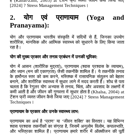
है (Kabat-Zinn, 2003) at टेंशन फ्री व्यस्त जीवन कैसे जिया जाए
[2024] ? Stress Management Techniques।
2.
योग एवं प्राणायाम
(Yoga and
Pranayama):
योग और प्राणायाम भारतीय संस्कृति में सदियों से हैं, जिनका उपयोग
शारीरिक, मानसिक और आत्मिक स्वास्थ्य को सुधारने के लिए किया जाता
रहा है।
योग की मुख्य प्रकार और तनाव प्रबंधन में उनकी भूमिका
:
योग में आसन (शारीरिक मुद्राएं), प्राणायाम (श्वास प्रश्वास के व्यायाम),
और ध्यान (मन की एकाग्रता) जैसी तकनीकें शामिल हैं। ये तकनीकें तनाव
के हार्मोनल स्तर को कम करने, मस्तिष्क में रासायनिक संतुलन को बेहतर
बनाने, और शारीरिक स्वास्थ्य में सुधार लाने में मदद करती हैं। शोध से पता
चलता है कि रेगुलर योग अभ्यास से तनाव, चिंता, और अवसाद के लक्षणों में
कमी आती है और जीवन की गुणवत्ता में सुधार होता है (Khalsa, 2004) at
टेंशन फ्री व्यस्त जीवन कैसे जिया जाए [2024] ? Stress Management
Techniques।
प्राणायाम के प्रकार और उनके स्वास्थ्य लाभ
:
प्राणायाम का अर्थ है ‘प्राण’ या ‘जीवन शक्ति’ का विस्तार। यह विभिन्न
श्वास प्रश्वास तकनीकों का संग्रह है, जिसमें अनुलोम विलोम, कपालभाति,
और भस्त्रिका शामिल हैं। प्राणायाम हमारे शरीर में ऑक्सीजन की पूर्ती