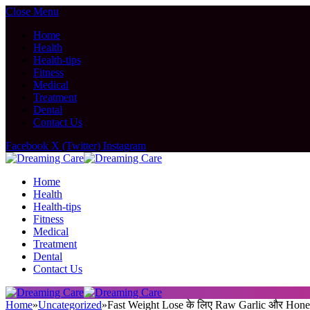
Close Menu
Home
Health
Health-tips
Fitness
Medical
Treatment
Dental
Contact Us
Facebook
X (Twitter)
Instagram
Home
Health
Health-tips
Fitness
Medical
Treatment
Dental
Contact Us
Home
»
Uncategorized
»
Fast Weight Lose के लिए Raw Garlic और Honey 